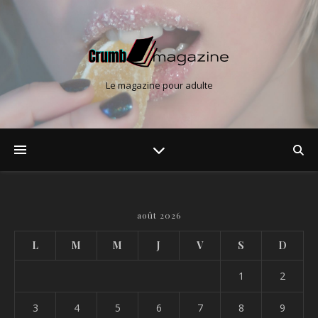
Le magazine pour adulte
août 2026
L
M
M
J
V
S
D
1
2
3
4
5
6
7
8
9