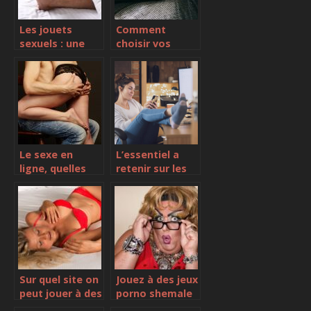
Les jouets
Comment
sexuels : une
choisir vos
tendance de
poppers et bien
plus en plus
les utiliser pour
importante
sublimer vos
ebats sexuels ?
Le sexe en
L’essentiel a
ligne, quelles
retenir sur les
sont les
femmes mures
principales
possiblitées ?
Sur quel site on
Jouez à des jeux
peut jouer à des
porno shemale
jeux porno en
sur