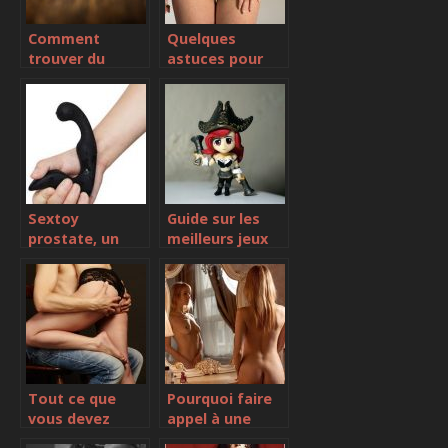
Comment
Quelques
trouver du
astuces pour
plaisir quand on
faire plaisir à
part en
son partenaire
vacances à
Genève ?
Sextoy
Guide sur les
prostate, un
meilleurs jeux
objet sexuel
adultes pour
hors du
débutant
commun
Tout ce que
Pourquoi faire
vous devez
appel à une
savoir sur les
escort girl ?