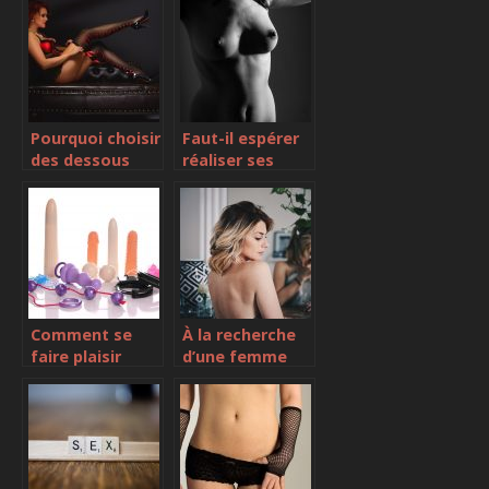
bonne
Suisse ?
masturbation?
Pourquoi choisir
Faut-il espérer
des dessous
réaliser ses
affriolants ?
fantasmes pour
s’épanouir ?
Comment se
À la recherche
faire plaisir
d’une femme
quand on est
mature pour
une fille ?
une aventure
passagère ?