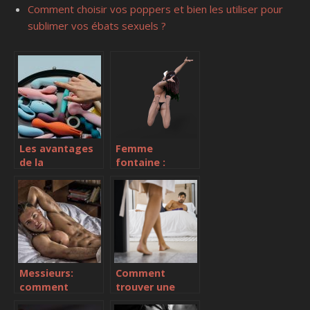
Comment choisir vos poppers et bien les utiliser pour
sublimer vos ébats sexuels ?
Les avantages
Femme
de la
fontaine :
masturbation
l’origine de
pour vous
l’ejaculation
mesdames
Messieurs:
Comment
comment
trouver une
reussir une
escort en