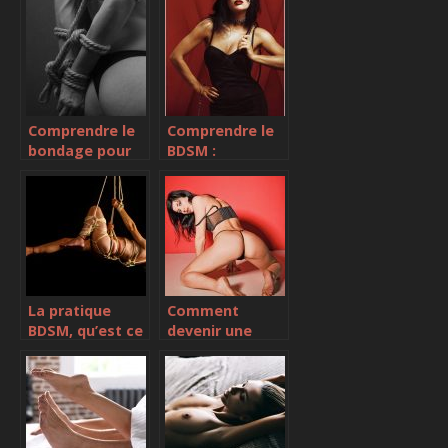
poppers
Comprendre le
Comprendre le
bondage pour
BDSM :
les débutants
bondage,
discipline,
domination,
soumission,
sado-
masochisme
La pratique
Comment
BDSM, qu’est ce
devenir une
que c’est
bonne camgirl ?
exactement ?